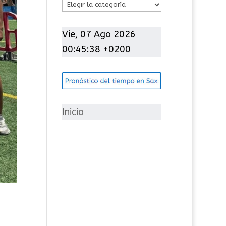
C
a
t
Vie, 07 Ago 2026
e
00:45:39 +0200
g
o
r
í
Inicio
a
s