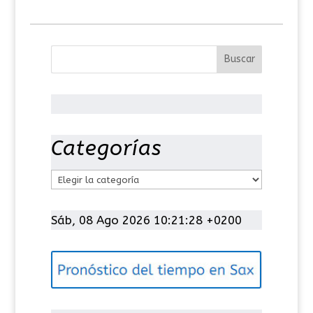
Categorías
C
a
t
Sáb, 08 Ago 2026 10:21:28 +0200
e
g
o
r