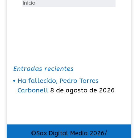
í
Inicio
a
s
Entradas recientes
Ha fallecido, Pedro Torres
Carbonell
8 de agosto de 2026
©Sax Digital Media 2026/