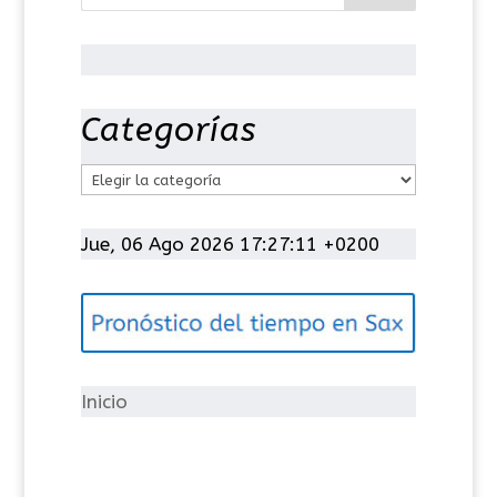
Categorías
C
a
t
Jue, 06 Ago 2026 17:27:11 +0200
e
g
o
r
í
Inicio
a
s