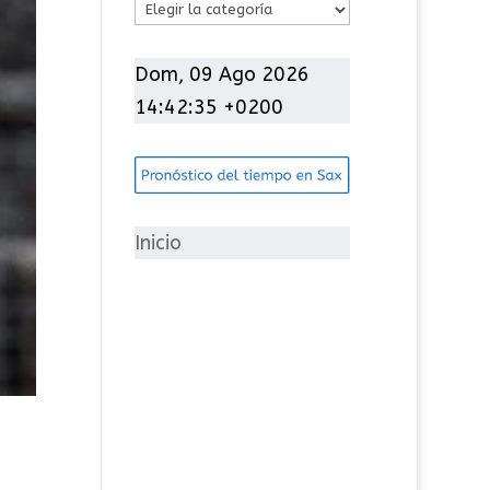
C
a
t
Dom, 09 Ago 2026
e
14:42:36 +0200
g
o
r
í
Inicio
a
s