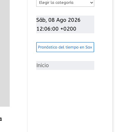
C
a
t
Sáb, 08 Ago 2026
e
12:06:01 +0200
g
o
r
í
Inicio
a
s
a