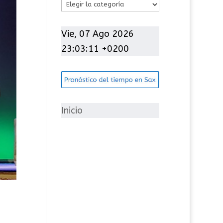
C
a
t
Vie, 07 Ago 2026
e
23:03:12 +0200
g
o
r
í
Inicio
a
s