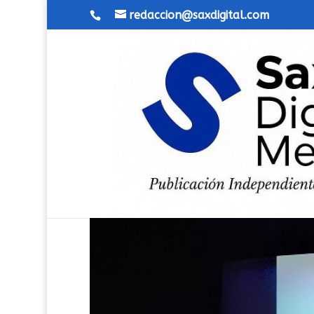
redaccion@saxdigital.com