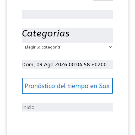
Categorías
C
a
t
Dom, 09 Ago 2026 00:04:59 +0200
e
g
o
r
í
Inicio
a
s