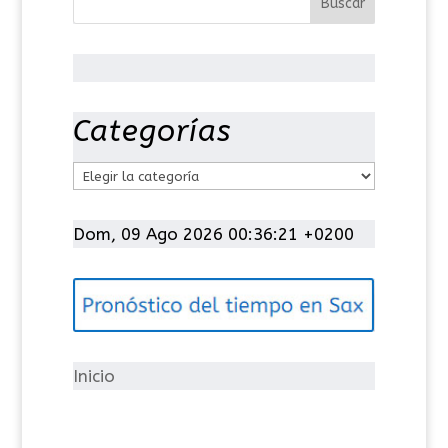
Categorías
C
a
t
Dom, 09 Ago 2026 00:36:21 +0200
e
g
o
r
í
Inicio
a
s