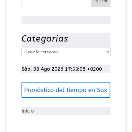
Categorías
C
a
t
Sáb, 08 Ago 2026 17:53:09 +0200
e
g
o
r
í
Inicio
a
s