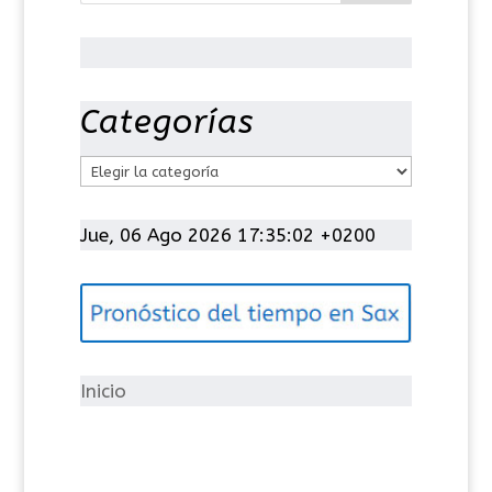
Categorías
C
a
t
Jue, 06 Ago 2026 17:35:02 +0200
e
g
o
r
í
Inicio
a
s