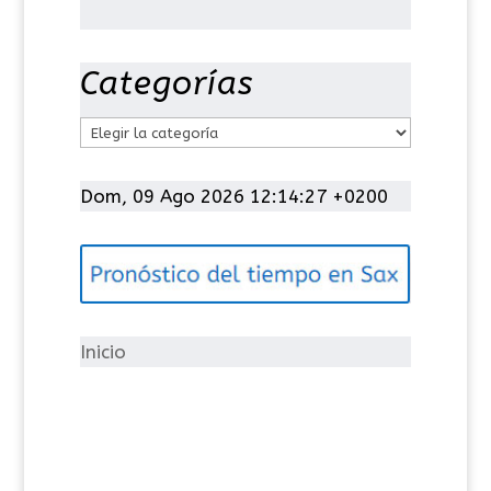
Categorías
C
a
t
Dom, 09 Ago 2026 12:14:28 +0200
e
g
o
r
í
Inicio
a
s