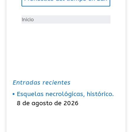
o
r
í
Inicio
a
s
Entradas recientes
Esquelas necrológicas, histórico.
8 de agosto de 2026