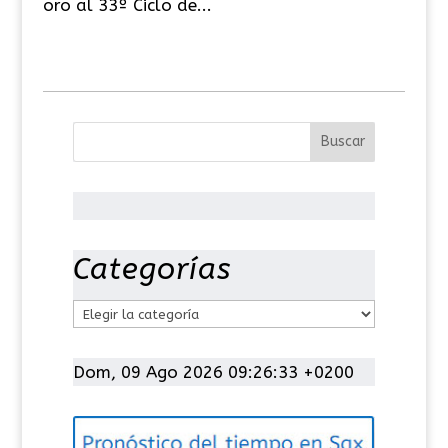
oro al 33º Ciclo de...
Categorías
C
a
t
Dom, 09 Ago 2026 09:26:33 +0200
e
g