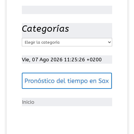
Categorías
C
a
t
Vie, 07 Ago 2026 11:25:27 +0200
e
g
o
r
í
Inicio
a
s