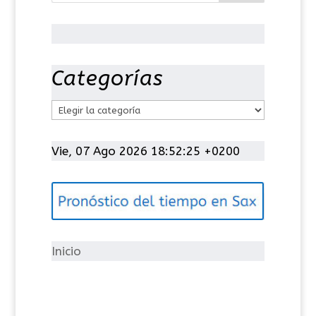
Categorías
C
a
t
Vie, 07 Ago 2026 18:52:25 +0200
e
g
o
r
í
Inicio
a
s