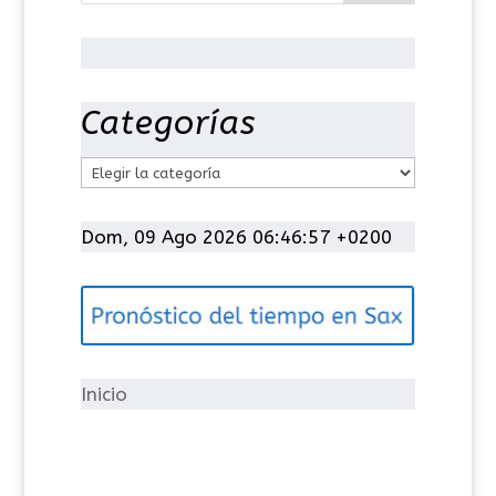
Categorías
C
a
t
Dom, 09 Ago 2026 06:46:57 +0200
e
g
o
r
í
Inicio
a
s