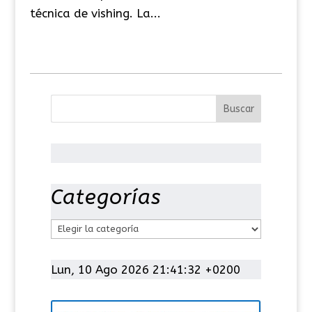
técnica de vishing. La...
Categorías
C
a
t
Lun, 10 Ago 2026 21:41:32 +0200
e
g