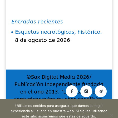
Entradas recientes
Esquelas necrológicas, histórico.
8 de agosto de 2026
©Sax Digital Media 2026/
Publicación Independiente fundada
en el año 2013. "La pasión por
comunicar exige muchos sacrificios,
pero también da muchas
Utilizamos cookies para asegurar que damos la mejor
experiencia al usuario en nuestra web. Si sigues utilizando
satisfacciones".
este sitio asumiremos que estás de acuerdo.