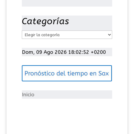
Categorías
C
a
t
Dom, 09 Ago 2026 18:02:53 +0200
e
g
o
r
í
Inicio
a
s