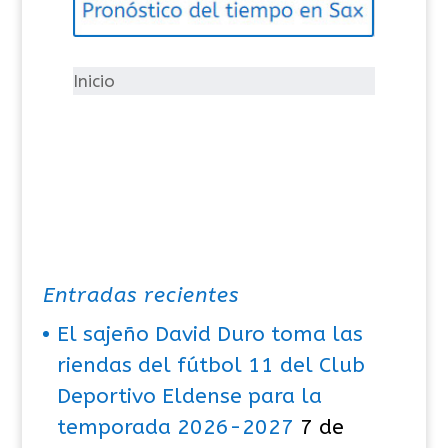
o
r
í
Inicio
a
s
Entradas recientes
El sajeño David Duro toma las
riendas del fútbol 11 del Club
Deportivo Eldense para la
temporada 2026-2027
7 de