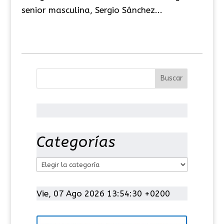
senior masculina, Sergio Sánchez...
Categorías
C
a
t
Vie, 07 Ago 2026 13:54:30 +0200
e
g