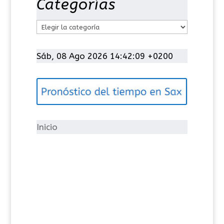
Categorías
C
a
t
Sáb, 08 Ago 2026 14:42:09 +0200
e
g
o
r
í
Inicio
a
s