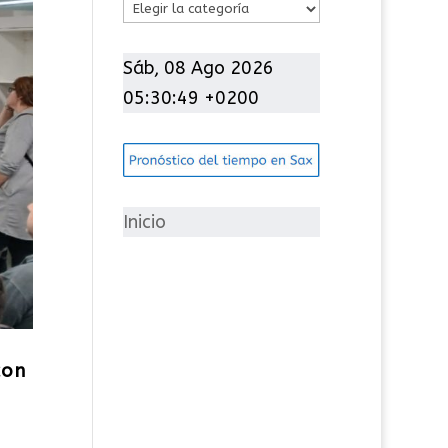
C
a
t
Sáb, 08 Ago 2026
e
05:30:50 +0200
g
o
r
í
Inicio
a
s
con