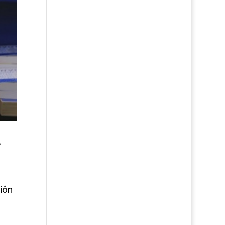
a
ión
.