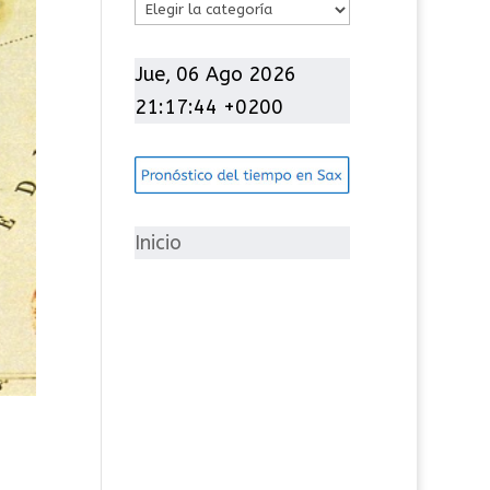
C
a
t
Jue, 06 Ago 2026
e
21:17:45 +0200
g
o
r
í
Inicio
a
s