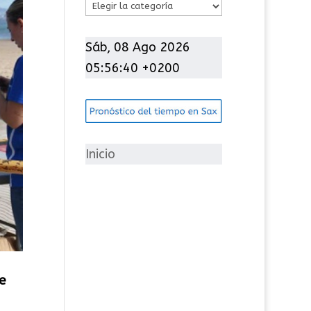
C
a
t
Sáb, 08 Ago 2026
e
05:56:41 +0200
g
o
r
í
Inicio
a
s
e