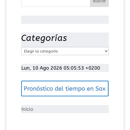
Categorías
C
a
t
Lun, 10 Ago 2026 05:05:53 +0200
e
g
o
r
í
Inicio
a
s