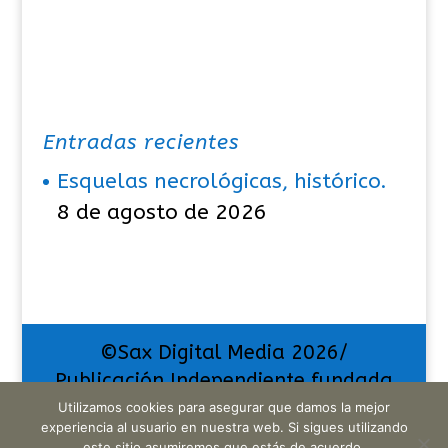
Entradas recientes
Esquelas necrológicas, histórico.
8 de agosto de 2026
©Sax Digital Media 2026/
Publicación Independiente fundada
en el año 2013. "La pasión por
Utilizamos cookies para asegurar que damos la mejor
experiencia al usuario en nuestra web. Si sigues utilizando
comunicar exige muchos sacrificios,
este sitio asumiremos que estás de acuerdo.