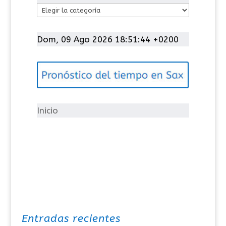
C
a
t
Dom, 09 Ago 2026 18:51:44 +0200
e
g
o
r
í
Inicio
a
s
Entradas recientes