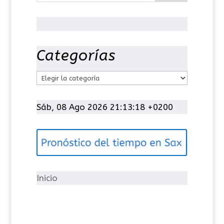
Categorías
C
a
t
Sáb, 08 Ago 2026 21:13:19 +0200
e
g
o
r
í
Inicio
a
s