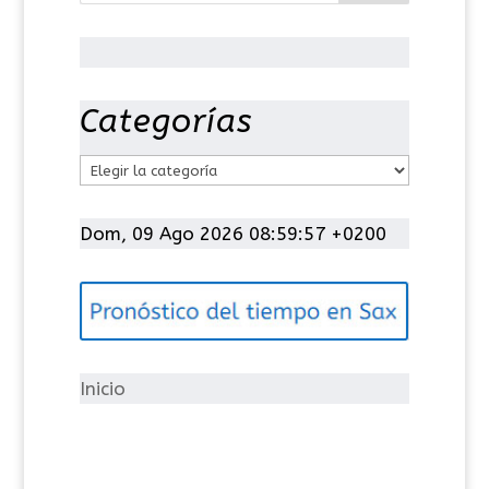
Categorías
C
a
t
Dom, 09 Ago 2026 08:59:57 +0200
e
g
o
r
í
Inicio
a
s