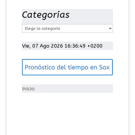
Categorías
C
a
t
Vie, 07 Ago 2026 16:36:50 +0200
e
g
o
r
í
Inicio
a
s