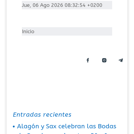
t
Jue, 06 Ago 2026 08:32:54 +0200
e
g
o
Inicio
r
í
a
s
Entradas recientes
Alagón y Sax celebran las Bodas