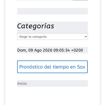
Categorías
C
a
t
Dom, 09 Ago 2026 09:05:35 +0200
e
g
o
r
í
Inicio
a
s