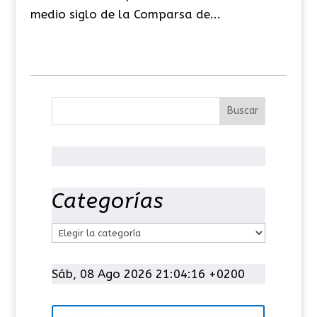
medio siglo de la Comparsa de...
Categorías
C
a
t
Sáb, 08 Ago 2026 21:04:17 +0200
e
g