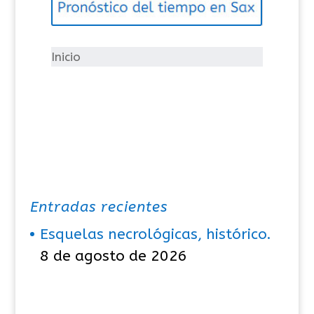
o
r
í
Inicio
a
s
Entradas recientes
Esquelas necrológicas, histórico.
8 de agosto de 2026