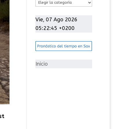
C
a
t
Vie, 07 Ago 2026
e
05:22:46 +0200
g
o
r
í
Inicio
a
s
st