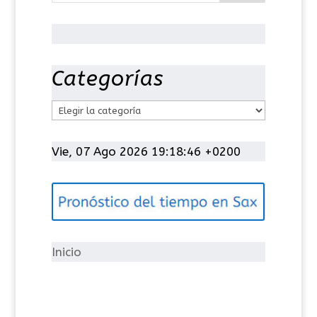
Categorías
C
a
t
Vie, 07 Ago 2026 19:18:47 +0200
e
g
o
r
í
Inicio
a
s