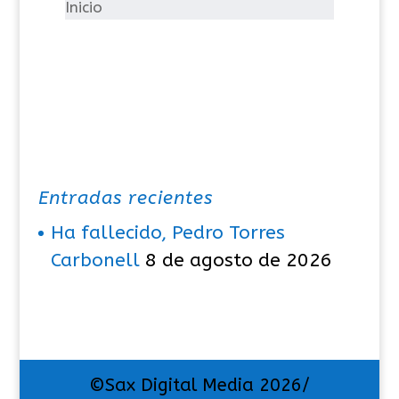
í
Inicio
a
s
Entradas recientes
Ha fallecido, Pedro Torres
Carbonell
8 de agosto de 2026
©Sax Digital Media 2026/