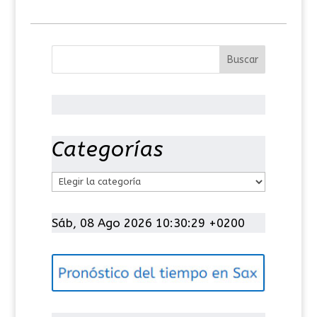
Categorías
C
a
t
Sáb, 08 Ago 2026 10:30:30 +0200
e
g
o
r