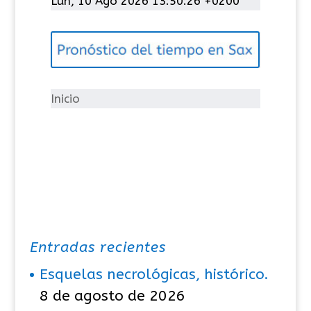
Lun, 10 Ago 2026 13:50:27 +0200
e
g
o
r
í
Inicio
a
s
Entradas recientes
Esquelas necrológicas, histórico.
8 de agosto de 2026