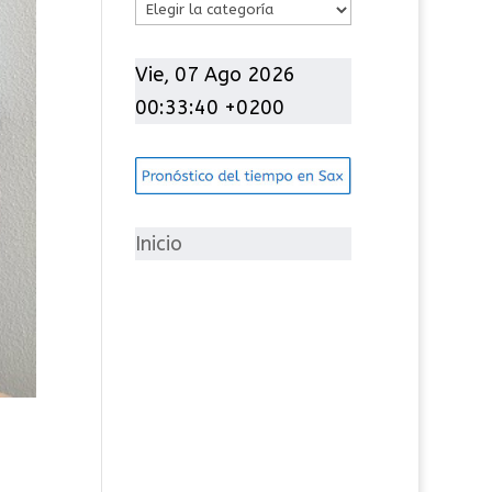
C
a
t
Vie, 07 Ago 2026
e
00:33:41 +0200
g
o
r
í
Inicio
a
s