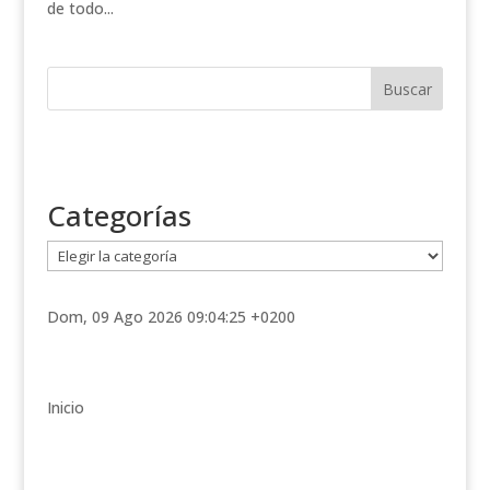
de todo...
Categorías
C
a
t
Dom, 09 Ago 2026 09:04:25 +0200
e
g
o
r
Inicio
í
a
s