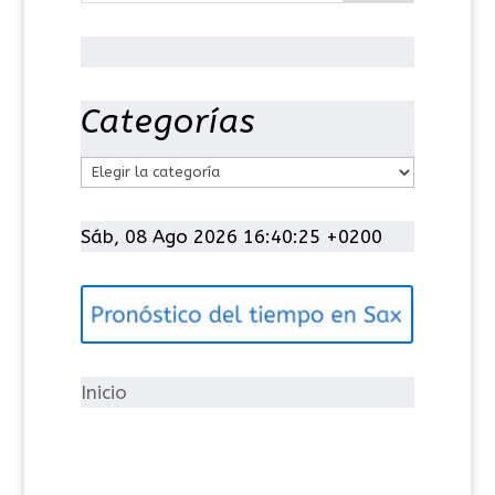
Categorías
C
a
t
Sáb, 08 Ago 2026 16:40:26 +0200
e
g
o
r
í
Inicio
a
s