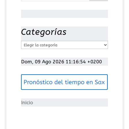
Categorías
C
a
t
Dom, 09 Ago 2026 11:16:55 +0200
e
g
o
r
í
Inicio
a
s