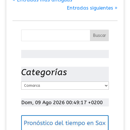
Entradas siguientes »
Categorías
C
a
t
Dom, 09 Ago 2026 00:49:18 +0200
e
g
o