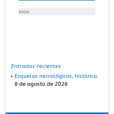
r
í
Inicio
a
s
Entradas recientes
Esquelas necrológicas, histórico.
8 de agosto de 2026