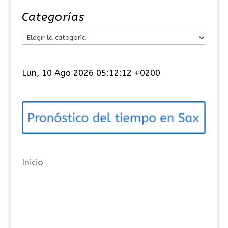
Categorías
C
a
t
Lun, 10 Ago 2026 05:12:12 +0200
e
g
o
r
í
a
Inicio
s