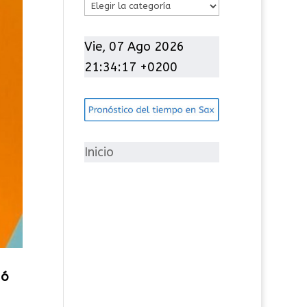
C
a
t
Vie, 07 Ago 2026
e
21:34:18 +0200
g
o
r
í
Inicio
a
s
ió