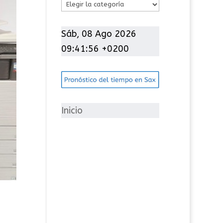
C
a
t
Sáb, 08 Ago 2026
e
09:41:57 +0200
g
o
r
í
Inicio
a
s