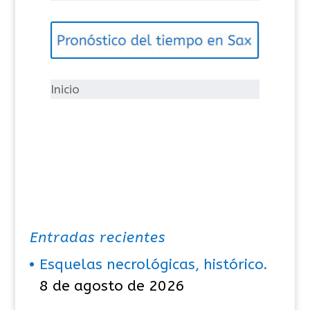
e
g
o
r
í
Inicio
a
s
Entradas recientes
Esquelas necrológicas, histórico.
8 de agosto de 2026