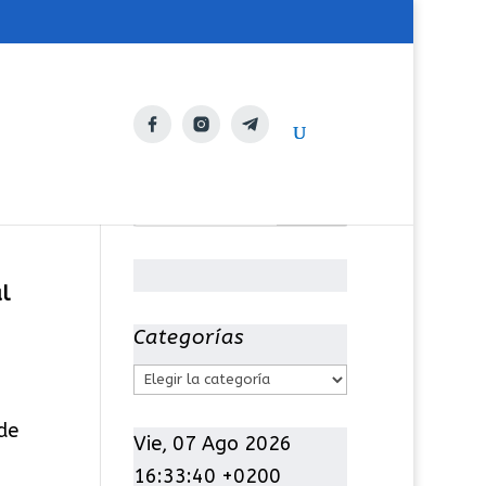
l
Categorías
C
a
de
t
Vie, 07 Ago 2026
e
16:33:40 +0200