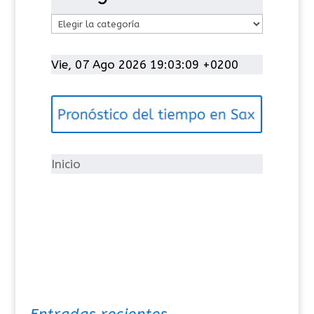
C
a
t
Vie, 07 Ago 2026 19:03:09 +0200
e
g
o
r
í
Inicio
a
s