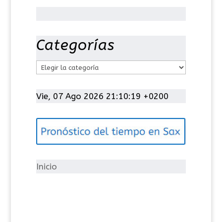
Categorías
C
a
t
Vie, 07 Ago 2026 21:10:19 +0200
e
g
o
r
í
Inicio
a
s