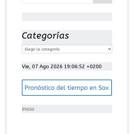
Categorías
C
a
t
Vie, 07 Ago 2026 19:06:53 +0200
e
g
o
r
í
Inicio
a
s