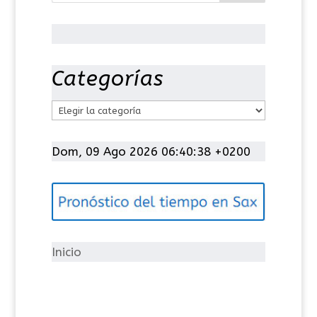
Categorías
C
a
t
Dom, 09 Ago 2026 06:40:39 +0200
e
g
o
r
í
Inicio
a
s