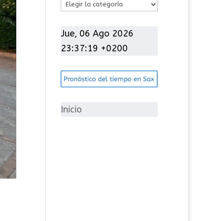
C
a
t
Jue, 06 Ago 2026
e
23:37:21 +0200
g
o
r
í
Inicio
a
s