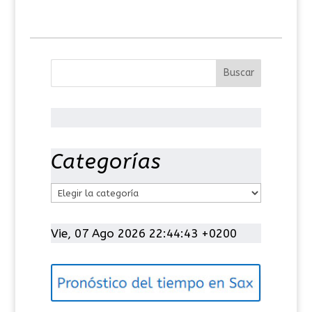
Categorías
C
a
t
Vie, 07 Ago 2026 22:44:43 +0200
e
g
o
r